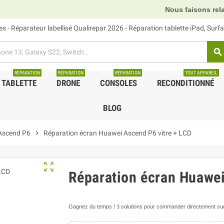
Nous faisons relais DH
 - Réparateur labellisé Qualirepar 2026 - Réparation tablette iPad, Sur
search
RÉPARATION
RÉPARATION
RÉPARATION
TOUT APPAREIL
TABLETTE
DRONE
CONSOLES
RECONDITIONNÉ
BLOG
Ascend P6
chevron_right
Réparation écran Huawei Ascend P6 vitre + LCD
zoom_out_map
Réparation écran Huawei
Gagnez du temps ! 3 solutions pour commander directement sur 