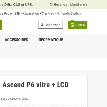
L, GLS et UPS.
⏰
Horaires :
Mardi, mercredi et vendredi 
face Pro en 24h - Réparation PC & Mac - Nintendo Switch
0
person
Connexion
0,00 €
ACCESSOIRES
INFORMATIQUE
 Ascend P6 vitre + LCD
notre boutique en ligne.