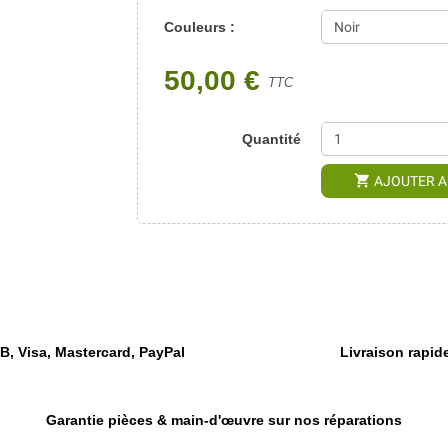
Couleurs :
50,00 €
TTC
Quantité
shopping_cart
AJOUTER A
, Visa, Mastercard, PayPal
Livraison rapide
Garantie pièces & main-d'œuvre sur nos réparations