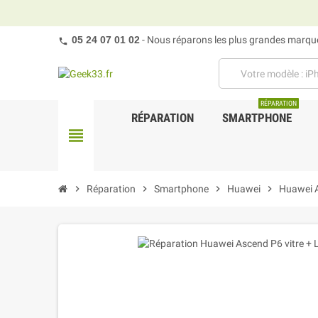
05 24 07 01 02
- Nous réparons les plus grandes marques
RÉPARATION
RÉPARATION
SMARTPHONE
view_headline
chevron_right
Réparation
chevron_right
Smartphone
chevron_right
Huawei
chevron_right
Huawei 