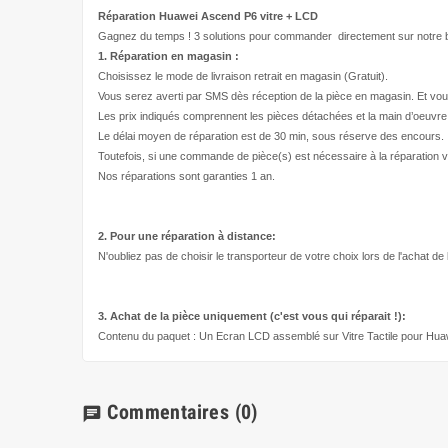
Réparation Huawei Ascend P6
vitre + LCD
Gagnez du temps ! 3 solutions pour
commander directement
sur notre b
1. Réparation en magasin :
Choisissez le mode de livraison retrait en magasin (Gratuit).
Vous serez averti par SMS dès réception de la pièce en magasin. Et vou
Les prix indiqués comprennent les pièces détachées et la main d’
oeuvre
Le délai moyen de réparation est de 30 min, sous réserve des encours.
Toutefois, si une commande de pièce(s) est nécessaire à la réparation v
Nos réparations sont garanties 1 an.
2. Pour une réparation à
distance:
N'oubliez pas de choisir le transporteur de votre choix lors de l'achat de
3. Achat de la pièce uniquement (c'est vous qui réparait !
):
Contenu du paquet : Un Ecran LCD assemblé sur Vitre Tactile pour Hu
Commentaires
(0)
chat