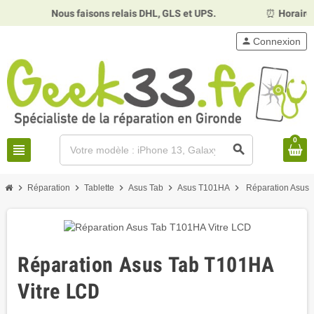
Nous faisons relais DHL, GLS et UPS.
⏰
Horaires :
Mardi,
person
Connexion
0
view_headline
search
chevron_right
chevron_right
chevron_right
chevron_right
chevron_right
Réparation
Tablette
Asus Tab
Asus T101HA
Réparation Asus 
Réparation Asus Tab T101HA
Vitre LCD