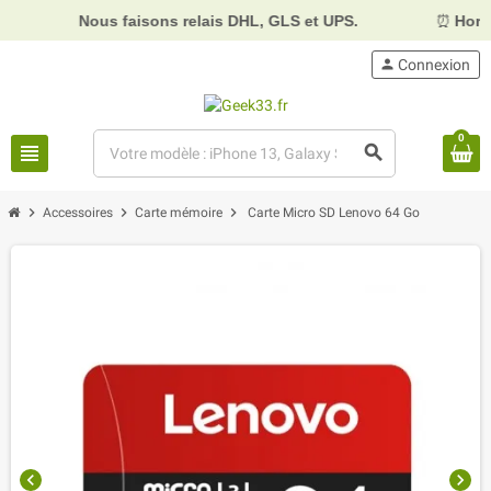
Nous faisons relais DHL, GLS et UPS.
⏰
Horaire
person
Connexion
0
view_headline
search
chevron_right
chevron_right
chevron_right
Accessoires
Carte mémoire
Carte Micro SD Lenovo 64 Go
chevron_left
chevron_right