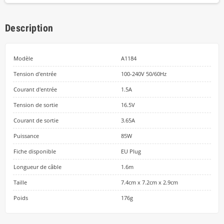
Description
Modèle
A1184
Tension d'entrée
100-240V 50/60Hz
Courant d'entrée
1.5A
Tension de sortie
16.5V
Courant de sortie
3.65A
Puissance
85W
Fiche disponible
EU Plug
Longueur de câble
1.6m
Taille
7.4cm x 7.2cm x 2.9cm
Poids
176g