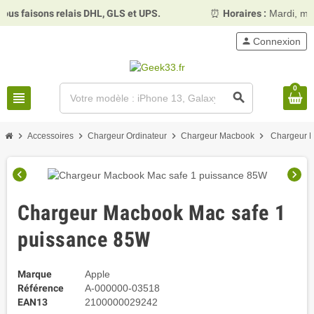
s relais DHL, GLS et UPS.
⏰
Horaires :
Mardi, mercredi et
person
Connexion
0
view_headline
search
chevron_right
chevron_right
chevron_right
chevron_right
Accessoires
Chargeur Ordinateur
Chargeur Macbook
Chargeur M
chevron_left
chevron_right
Chargeur Macbook Mac safe 1
puissance 85W
Marque
Apple
Référence
A-000000-03518
EAN13
2100000029242