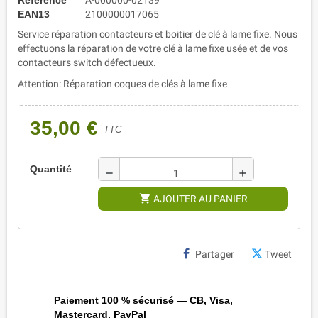
EAN13
2100000017065
Service réparation contacteurs et boitier de clé à lame fixe.
Nous
effectuons la réparation de votre clé à lame fixe usée et de vos
contacteurs switch défectueux.
Attention: Réparation coques de clés à lame fixe
35,00 €
TTC
Quantité
remove
add
shopping_cart
AJOUTER AU PANIER
Partager
Tweet
Paiement 100 % sécurisé — CB, Visa,
Mastercard, PayPal