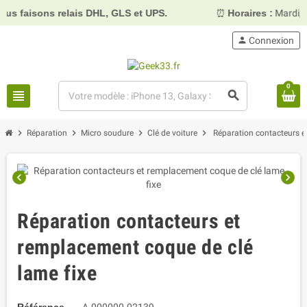
faisons relais DHL, GLS et UPS.
⏰
Horaires :
Mardi, merc
person
Connexion
0
view_headline
search
chevron_right
chevron_right
chevron_right
chevron_right
Réparation
Micro soudure
Clé de voiture
Réparation contacteurs e
chevron_left
chevron_right
Réparation contacteurs et
remplacement coque de clé
lame fixe
Référence
A-000000-02139