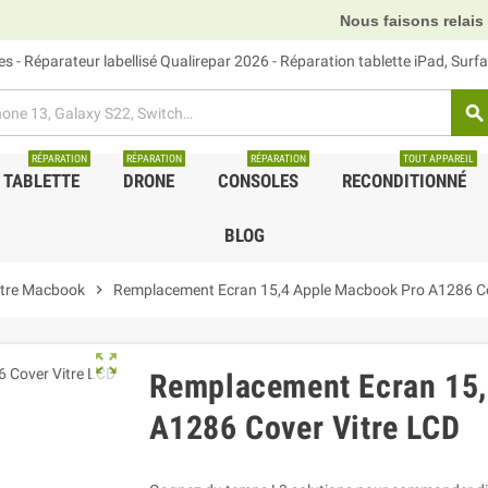
Nous faisons relais DHL, GLS et U
 - Réparateur labellisé Qualirepar 2026 - Réparation tablette iPad, Sur
search
RÉPARATION
RÉPARATION
RÉPARATION
TOUT APPAREIL
TABLETTE
DRONE
CONSOLES
RECONDITIONNÉ
BLOG
itre Macbook
chevron_right
Remplacement Ecran 15,4 Apple Macbook Pro A1286 Co
zoom_out_map
Remplacement Ecran 15,
A1286 Cover Vitre LCD