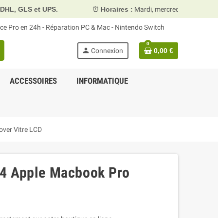
PS.
⏰
Horaires :
Mardi, mercredi et vendredi 10h00–13h30 
face Pro en 24h - Réparation PC & Mac - Nintendo Switch
0
person
Connexion
0,00 €
ACCESSOIRES
INFORMATIQUE
ver Vitre LCD
4 Apple Macbook Pro