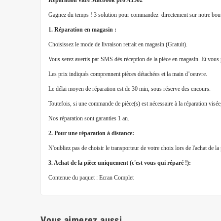
Réparation vitre Macbook pro A1502
Gagnez du temps ! 3 solution pour commandez directement sur notre bout
1. Réparation en magasin :
Choisissez le mode de livraison retrait en magasin (Gratuit).
Vous serez avertis par SMS dès réception de la pièce en magasin. Et vous 
Les prix indiqués comprennent pièces détachées et la main d’oeuvre.
Le délai moyen de réparation est de 30 min, sous réserve des encours.
Toutefois, si une commande de pièce(s) est nécessaire à la réparation visé
Nos réparation sont garanties 1 an.
2. Pour une réparation à distance:
N'oubliez pas de choisir le transporteur de votre choix lors de l'achat de l
3. Achat de la pièce uniquement (c'est vous qui réparé !):
Contenue du paquet : Ecran Complet
Vous aimerez aussi