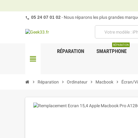
05 24 07 01 02
- Nous réparons les plus grandes marques
RÉPARATION
RÉPARATION
SMARTPHONE
view_headline
chevron_right
Réparation
chevron_right
Ordinateur
chevron_right
Macbook
chevron_right
Écran/V