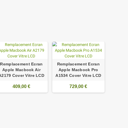
Remplacement Ecran
Remplacement Ecran
Apple Macbook Air
Apple Macbook Pro
Rempl
A2179 Cover Vitre LCD
A1534 Cover Vitre LCD
Apple 
A238 Vit
409,00 €
729,00 €
écran c