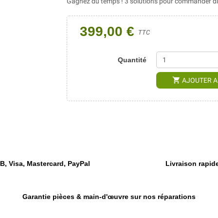
Gagnez du temps ! 3 solutions pour commander dir
399,00 €
TTC
Quantité
shopping_cart
AJOUTER A
, Visa, Mastercard, PayPal
Livraison rapide
Garantie pièces & main-d'œuvre sur nos réparations