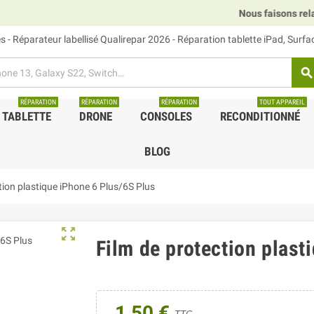
Nous faisons relais D
 - Réparateur labellisé Qualirepar 2026 - Réparation tablette iPad, Surf
search
RÉPARATION
RÉPARATION
RÉPARATION
TOUT APPAREIL
TABLETTE
DRONE
CONSOLES
RECONDITIONNÉ
BLOG
tion plastique iPhone 6 Plus/6S Plus
zoom_out_map
Film de protection plast
1,50 €