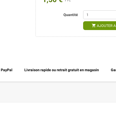
TTC
Quantité
shopping_cart
AJOUTER A
, PayPal
Livraison rapide ou retrait gratuit en magasin
Gar