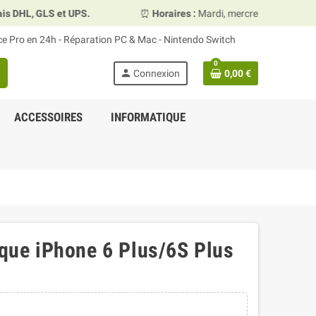
HL, GLS et UPS.
⏰
Horaires :
Mardi, mercredi et vendredi 1
ace Pro en 24h - Réparation PC & Mac - Nintendo Switch
0
person
Connexion
0,00 €
ACCESSOIRES
INFORMATIQUE
ique iPhone 6 Plus/6S Plus