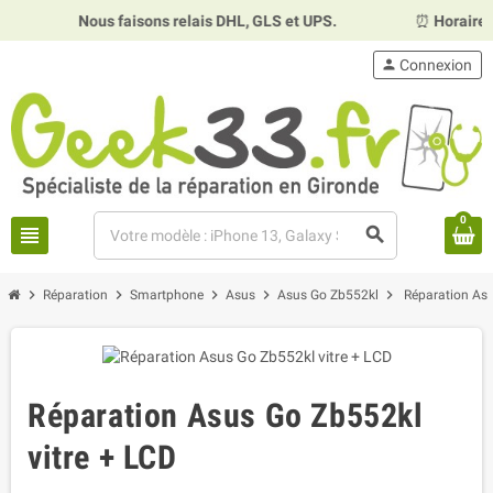
Nous faisons relais DHL, GLS et UPS.
⏰
Horaires :
Mardi, 
person
Connexion
0
view_headline
search
chevron_right
chevron_right
chevron_right
chevron_right
chevron_right
Réparation
Smartphone
Asus
Asus Go Zb552kl
Réparation Asu
Réparation Asus Go Zb552kl
vitre + LCD