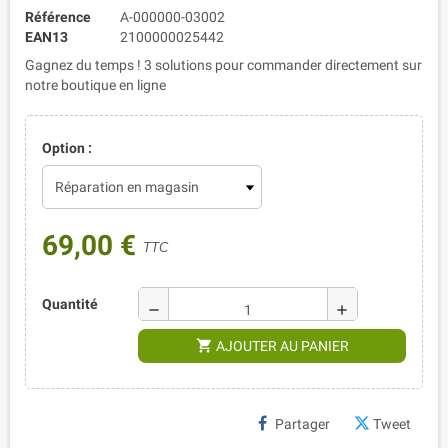
Référence
A-000000-03002
EAN13
2100000025442
Gagnez du temps ! 3 solutions pour commander directement sur
notre boutique en ligne
Option :
69,00 €
TTC
Quantité
remove
add
shopping_cart
AJOUTER AU PANIER
Partager
Tweet