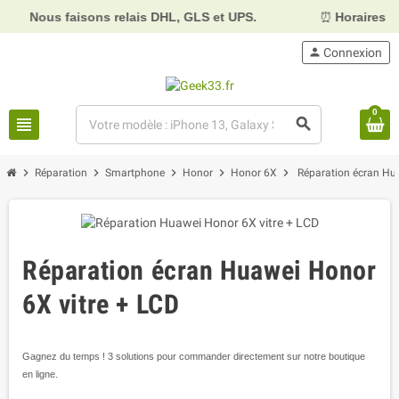
s faisons relais DHL, GLS et UPS.
⏰
Horaires :
Mardi, m
person
Connexion
0
view_headline
search
chevron_right
chevron_right
chevron_right
chevron_right
chevron_right
Réparation
Smartphone
Honor
Honor 6X
Réparation écran Hu
Réparation écran Huawei Honor
6X vitre + LCD
Gagnez du temps ! 3 solutions pour commander directement sur notre boutique
en ligne.