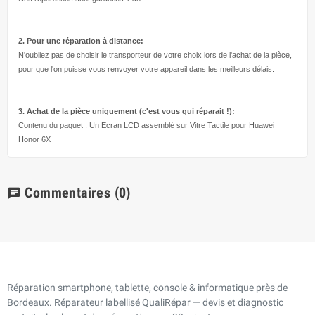
2. Pour une réparation à
distance:
N'oubliez pas de choisir le transporteur de votre choix lors de l'achat de la pièce,
pour que l'on puisse vous renvoyer votre appareil dans les meilleurs délais.
3. Achat de la pièce uniquement (c'est vous qui réparait !
):
Contenu du paquet : Un Ecran LCD assemblé sur Vitre Tactile pour Huawei
Honor 6X
Commentaires
(0)
chat
Réparation smartphone, tablette, console & informatique près de
Bordeaux. Réparateur labellisé QualiRépar — devis et diagnostic