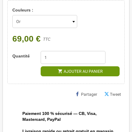
Couleurs :
69,00 €
TTC
Quantité
shopping_cart
AJOUTER AU PANIER
Partager
Tweet
Paiement 100 % sécurisé — CB, Visa,
Mastercard, PayPal
Livraison rapide ou retrait gratuit en magasin