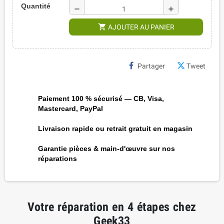
Quantité
remove
add
shopping_cart
AJOUTER AU PANIER
Partager
Tweet
Paiement 100 % sécurisé — CB, Visa,
Mastercard, PayPal
Livraison rapide ou retrait gratuit en magasin
Garantie pièces & main-d'œuvre sur nos
réparations
Votre réparation en 4 étapes chez
Geek33