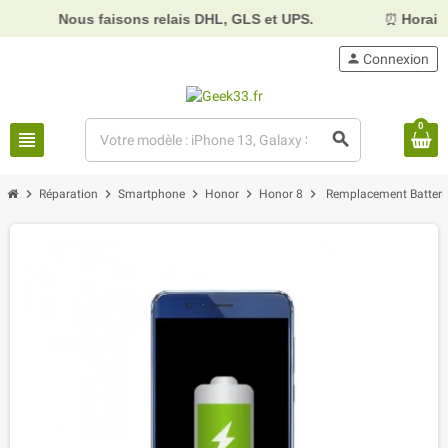
Nous faisons relais DHL, GLS et UPS.
⏰
Horaires :
Mardi
person
Connexion
0
view_headline
search
chevron_right
chevron_right
chevron_right
chevron_right
chevron_right
Réparation
Smartphone
Honor
Honor 8
Remplacement Batteri