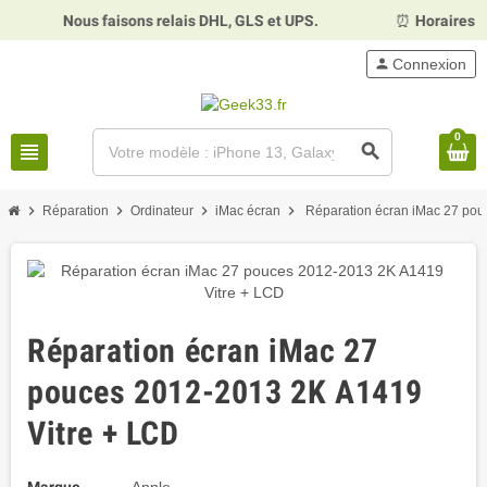
Nous faisons relais DHL, GLS et UPS.
⏰
Horaires :
Mardi, m
person
Connexion
0
view_headline
search
chevron_right
chevron_right
chevron_right
chevron_right
Réparation
Ordinateur
iMac écran
Réparation écran iMac 27 pou
Réparation écran iMac 27
pouces 2012-2013 2K A1419
Vitre + LCD
Marque
Apple