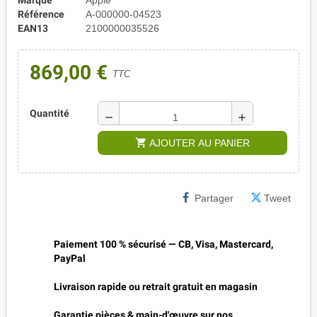
Référence
A-000000-04523
EAN13
2100000035526
869,00 €
TTC
Quantité
remove
add
shopping_cart
AJOUTER AU PANIER
Partager
Tweet
Paiement 100 % sécurisé — CB, Visa, Mastercard,
PayPal
Livraison rapide ou retrait gratuit en magasin
Garantie pièces & main-d'œuvre sur nos