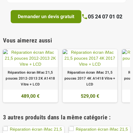
05 24 07 01 02
Demander un devis gratuit
Vous aimerez aussi
Réparation écran iMac 21,5
Réparation écran iMac 21,5
Ré
pouces 2012-2013 2K A1418
pouces 2017 4K A1418 Vitre +
pouc
Vitre + LCD
LCD
489,00 €
529,00 €
3 autres produits dans la même catégorie :