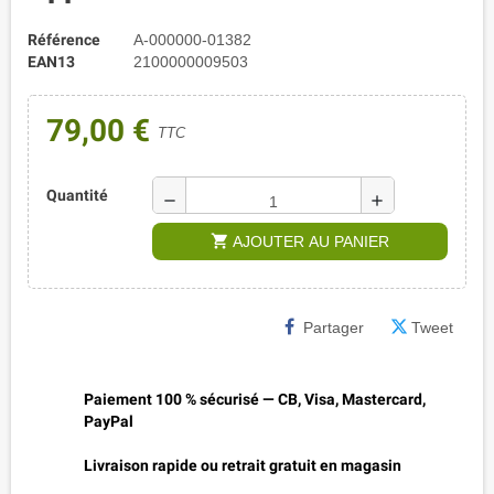
Référence
A-000000-01382
EAN13
2100000009503
79,00 €
TTC
Quantité
remove
add
shopping_cart
AJOUTER AU PANIER
Partager
Tweet
Paiement 100 % sécurisé — CB, Visa, Mastercard,
PayPal
Livraison rapide ou retrait gratuit en magasin