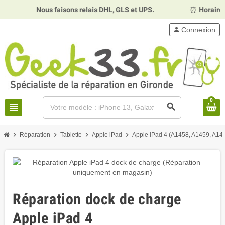
Nous faisons relais DHL, GLS et UPS.
⏰
Horaires :
Mardi,
person
Connexion
0
view_headline
search
chevron_right
chevron_right
chevron_right
chevron_right
Réparation
Tablette
Apple iPad
Apple iPad 4 (A1458, A1459, A14
Réparation dock de charge
Apple iPad 4