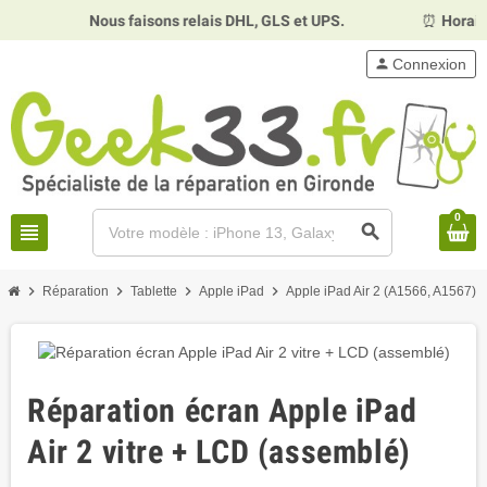
Nous faisons relais DHL, GLS et UPS.
⏰
Horaires :
Mardi
person
Connexion
0
view_headline
search
chevron_right
chevron_right
chevron_right
chevron_right
chevro
Réparation
Tablette
Apple iPad
Apple iPad Air 2 (A1566, A1567)
Réparation écran Apple iPad
Air 2 vitre + LCD (assemblé)