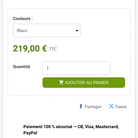
Couleurs :
219,00 €
TTC
Quantité
shopping_cart
AJOUTER AU PANIER
Partager
Tweet
Paiement 100 % sécurisé — CB, Visa, Mastercard,
PayPal