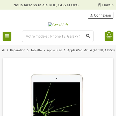
ous faisons relais DHL, GLS et UPS.
⏰
Horaires :
Mardi,
person
Connexion
0
view_headline
search
chevron_right
chevron_right
chevron_right
chevron_right
ch
Réparation
Tablette
Apple iPad
Apple iPad Mini 4 (A1538, A1550)