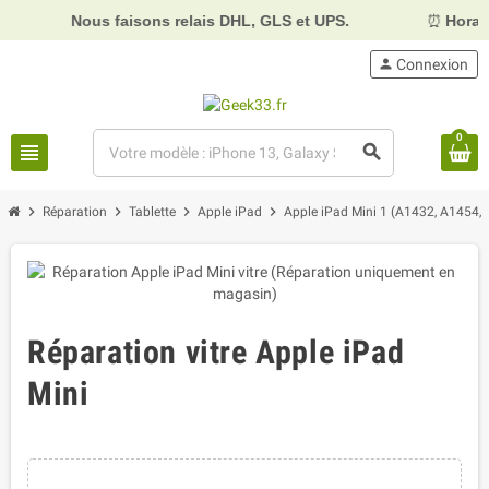
Nous faisons relais DHL, GLS et UPS.
⏰
Horaires :
Mard
person
Connexion
0
view_headline
search
chevron_right
chevron_right
chevron_right
chevron_right
Réparation
Tablette
Apple iPad
Apple iPad Mini 1 (A1432, A1454,
Réparation vitre Apple iPad
Mini