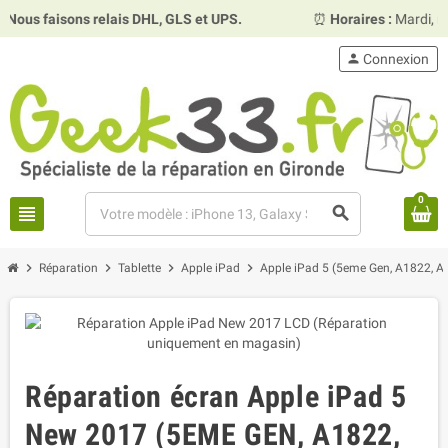
isons relais DHL, GLS et UPS.
⏰
Horaires :
Mardi, mercredi 
person
Connexion
0
view_headline
search
chevron_right
chevron_right
chevron_right
chevron_right
Réparation
Tablette
Apple iPad
Apple iPad 5 (5eme Gen, A1822, A
Réparation écran Apple iPad 5
New 2017 (5EME GEN, A1822,