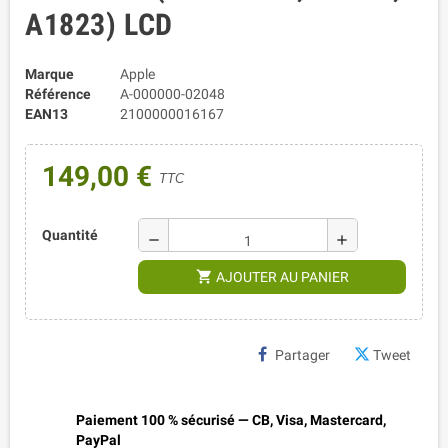
A1823) LCD
Marque
Apple
Référence
A-000000-02048
EAN13
2100000016167
149,00 €
TTC
Quantité
remove
add
shopping_cart
AJOUTER AU PANIER
Partager
Tweet
Paiement 100 % sécurisé — CB, Visa, Mastercard,
PayPal