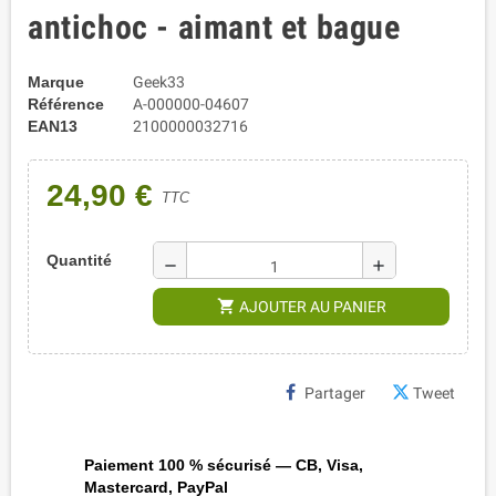
antichoc - aimant et bague
Marque
Geek33
Référence
A-000000-04607
EAN13
2100000032716
24,90 €
TTC
Quantité
remove
add
shopping_cart
AJOUTER AU PANIER
Partager
Tweet
Paiement 100 % sécurisé — CB, Visa,
Mastercard, PayPal