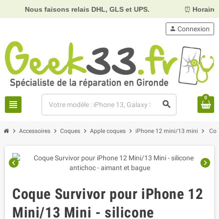
Nous faisons relais DHL, GLS et UPS.
⏰
Horaires :
person
Connexion
0
view_headline
search
chevron_right
chevron_right
chevron_right
chevron_right
chevron_right
Accessoires
Coques
Apple coques
iPhone 12 mini/13 mini
Coq
chevron_left
chevron_right
Coque Survivor pour iPhone 12
Mini/13 Mini - silicone