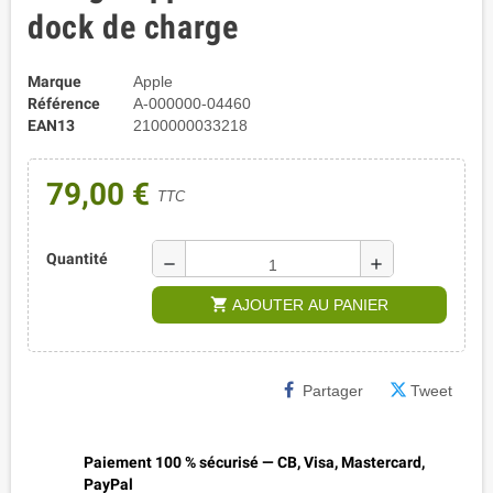
dock de charge
Marque
Apple
Référence
A-000000-04460
EAN13
2100000033218
79,00 €
TTC
Quantité
remove
add
shopping_cart
AJOUTER AU PANIER
Partager
Tweet
Paiement 100 % sécurisé — CB, Visa, Mastercard,
PayPal