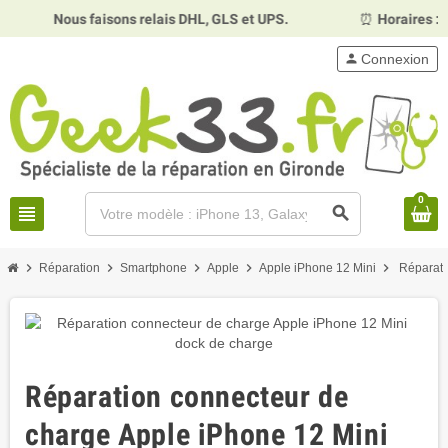
Nous faisons relais DHL, GLS et UPS.
⏰
Horaires :
Mardi, me
person
Connexion
0
view_headline
search
chevron_right
chevron_right
chevron_right
chevron_right
chevron_right
Réparation
Smartphone
Apple
Apple iPhone 12 Mini
Réparati
Réparation connecteur de
charge Apple iPhone 12 Mini