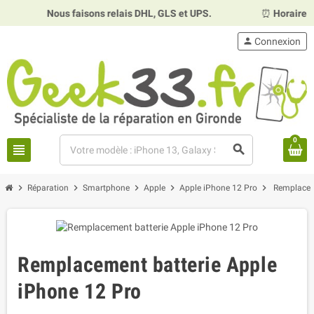
Nous faisons relais DHL, GLS et UPS.
⏰
Horaires :
Mardi, 
person
Connexion
0
view_headline
search
chevron_right
chevron_right
chevron_right
chevron_right
chevron_right
Réparation
Smartphone
Apple
Apple iPhone 12 Pro
Remplacem
Remplacement batterie Apple
iPhone 12 Pro