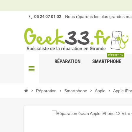
05 24 07 01 02
- Nous réparons les plus grandes mar
RÉPARATION
RÉPARATION
SMARTPHONE
view_headline
chevron_right
Réparation
chevron_right
Smartphone
chevron_right
Apple
chevron_right
Apple iPh