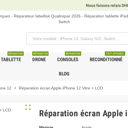
Nous faisons relais DHL, GLS et UPS.
ques - Réparateur labellisé Qualirepar 2026 - Réparation tablette iPa
Switch
RÉPARATION
RÉPARATION
RÉPARATION
TOUT APPAREIL
TABLETTE
DRONE
CONSOLES
RECONDITIONNÉ
BLOG
one 12
chevron_right
Réparation écran Apple iPhone 12 Vitre + LCD
zoom_out_map
Réparation écran Apple 
Marque
Apple