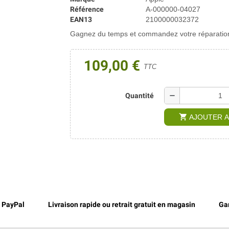
Référence
A-000000-04027
EAN13
2100000032372
Gagnez du temps et commandez votre réparation 
109,00 €
TTC
remove
Quantité
shopping_cart
AJOUTER A
, PayPal
Livraison rapide ou retrait gratuit en magasin
Gar