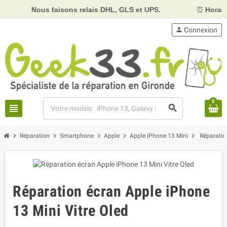
Nous faisons relais DHL, GLS et UPS.
⏰
Horaires :
Mard
person
Connexion
0
view_headline
search
chevron_right
chevron_right
chevron_right
chevron_right
chevron_right
Réparation
Smartphone
Apple
Apple iPhone 13 Mini
Réparatio
Réparation écran Apple iPhone
13 Mini Vitre Oled