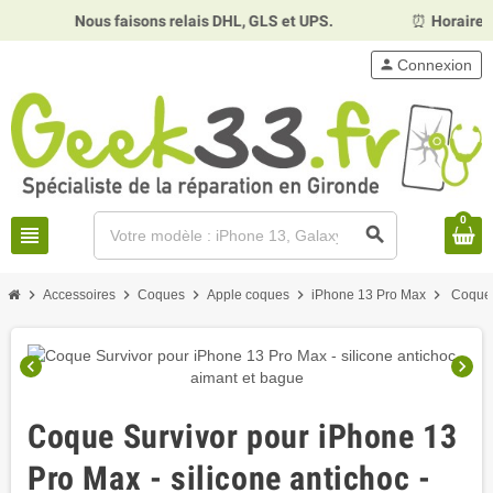
Nous faisons relais DHL, GLS et UPS.
⏰
Horaires :
M
person
Connexion
0
view_headline
search
chevron_right
chevron_right
chevron_right
chevron_right
chevron_right
Accessoires
Coques
Apple coques
iPhone 13 Pro Max
Coque 
chevron_left
chevron_right
Coque Survivor pour iPhone 13
Pro Max - silicone antichoc -