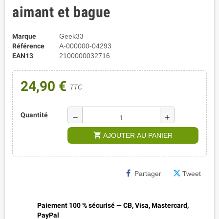
aimant et bague
Marque
Geek33
Référence
A-000000-04293
EAN13
2100000032716
24,90 €
TTC
Quantité
remove
add
shopping_cart
AJOUTER AU PANIER
Partager
Tweet
Paiement 100 % sécurisé — CB, Visa, Mastercard,
PayPal