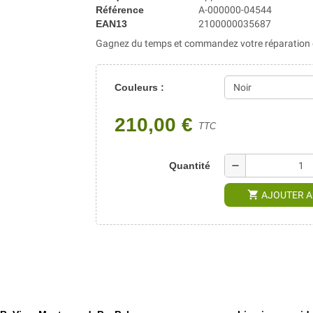
Référence
A-000000-04544
EAN13
2100000035687
Gagnez du temps et commandez votre réparation di
Couleurs :
210,00 €
TTC
remove
Quantité
shopping_cart
AJOUTER A