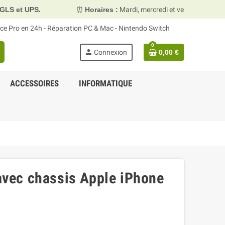
⏰
Horaires :
Mardi, mercredi et vendredi 10h00–13h30 & 15h0
face Pro en 24h - Réparation PC & Mac - Nintendo Switch
0
person
Connexion
0,00 €
ACCESSOIRES
INFORMATIQUE
 avec chassis Apple iPhone