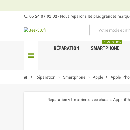
05 24 07 01 02
- Nous réparons les plus grandes marques
RÉPARATION
RÉPARATION
SMARTPHONE
view_headline
chevron_right
Réparation
chevron_right
Smartphone
chevron_right
Apple
chevron_right
Apple iPho