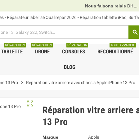
Nous faisons relais DHL, GLS et UPS.
 - Réparateur labellisé Qualirepar 2026 - Réparation tablette iPad, Sur
search
RÉPARATION
RÉPARATION
RÉPARATION
TOUT APPAREIL
TABLETTE
DRONE
CONSOLES
RECONDITIONNÉ
BLOG
ne 13 Pro
chevron_right
Réparation vitre arriere avec chassis Apple iPhone 13 Pro
zoom_out_map
Réparation vitre arriere
13 Pro
Marque
Apple