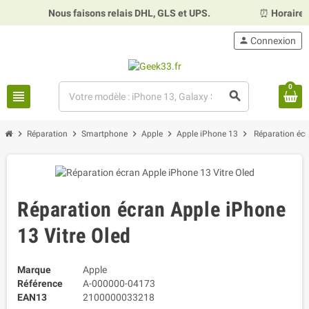
Nous faisons relais DHL, GLS et UPS.
⏰
Horaires :
Mardi,
person
Connexion
0
view_headline
search
chevron_right
chevron_right
chevron_right
chevron_right
chevron_right
Réparation
Smartphone
Apple
Apple iPhone 13
Réparation écr
Réparation écran Apple iPhone
13 Vitre Oled
Marque
Apple
Référence
A-000000-04173
EAN13
2100000033218