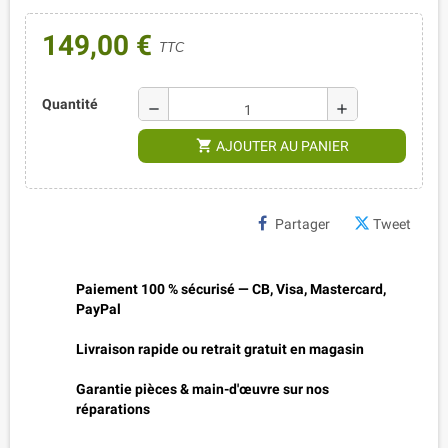
149,00 €
TTC
Quantité
remove
add
shopping_cart
AJOUTER AU PANIER
Partager
Tweet
Paiement 100 % sécurisé — CB, Visa, Mastercard,
PayPal
Livraison rapide ou retrait gratuit en magasin
Garantie pièces & main-d'œuvre sur nos
réparations