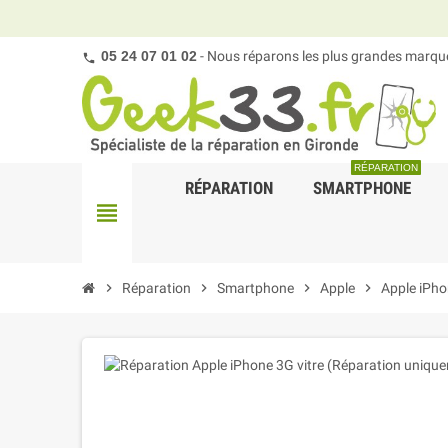
05 24 07 01 02
- Nous réparons les plus grandes marques
RÉPARATION
RÉPARATION
SMARTPHONE
view_headline
chevron_right
Réparation
chevron_right
Smartphone
chevron_right
Apple
chevron_right
Apple iPh