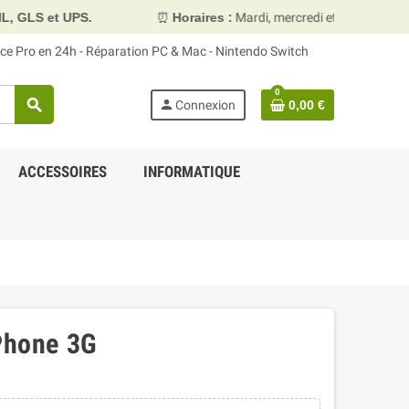
.
⏰
Horaires :
Mardi, mercredi et vendredi 10h00–13h30 & 
face Pro en 24h - Réparation PC & Mac - Nintendo Switch
0
search
person
Connexion
0,00 €
ACCESSOIRES
INFORMATIQUE
iPhone 3G