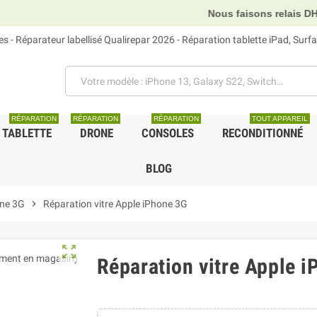
Nous faisons relais DHL, GLS et UPS
 - Réparateur labellisé Qualirepar 2026 - Réparation tablette iPad, Sur
RÉPARATION
RÉPARATION
RÉPARATION
TOUT APPAREIL
TABLETTE
DRONE
CONSOLES
RECONDITIONNÉ
BLOG
one 3G
chevron_right
Réparation vitre Apple iPhone 3G
zoom_out_map
Réparation vitre Apple 