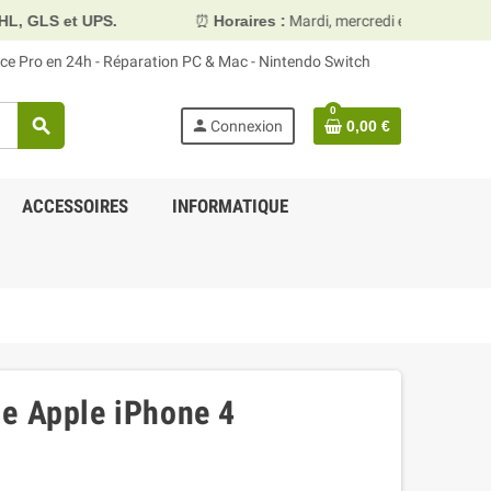
.
⏰
Horaires :
Mardi, mercredi et vendredi 10h00–13h30 &
face Pro en 24h - Réparation PC & Mac - Nintendo Switch
0
search
person
Connexion
0,00 €
ACCESSOIRES
INFORMATIQUE
e Apple iPhone 4