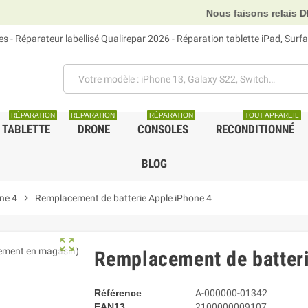
Nous faisons relais DHL, GLS et UPS
 - Réparateur labellisé Qualirepar 2026 - Réparation tablette iPad, Sur
RÉPARATION
RÉPARATION
RÉPARATION
TOUT APPAREIL
TABLETTE
DRONE
CONSOLES
RECONDITIONNÉ
BLOG
ne 4
chevron_right
Remplacement de batterie Apple iPhone 4
zoom_out_map
Remplacement de batteri
Référence
A-000000-01342
EAN13
2100000009107