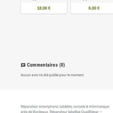
18,00 €
6,00 €
 parleur
 Apple
4
€
Commentaires
(0)
chat
Aucun avis n'a été publié pour le moment.
Réparation smartphone, tablette, console & informatique
près de Bordeaux. Réparateur labellisé QualiRépar —