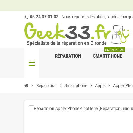
05 24 07 01 02
- Nous réparons les plus grandes marques
RÉPARATION
RÉPARATION
SMARTPHONE
view_headline
chevron_right
Réparation
chevron_right
Smartphone
chevron_right
Apple
chevron_right
Apple iPho