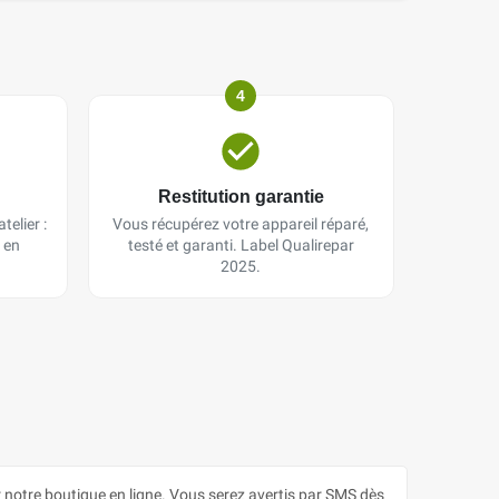
4
Restitution garantie
telier :
Vous récupérez votre appareil réparé,
 en
testé et garanti. Label Qualirepar
2025.
otre boutique en ligne. Vous serez avertis par SMS dès