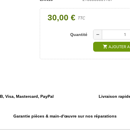
30,00 €
TTC
remove
Quantité
shopping_cart
AJOUTER A
, Visa, Mastercard, PayPal
Livraison rapide
Garantie pièces & main-d'œuvre sur nos réparations