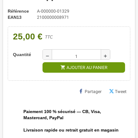
Référence
A-000000-01329
EAN13
2100000008971
25,00 €
TTC
Quantité
remove
add
shopping_cart
AJOUTER AU PANIER
Partager
Tweet
Paiement 100 % sécurisé — CB, Visa,
Mastercard, PayPal
Livraison rapide ou retrait gratuit en magasin