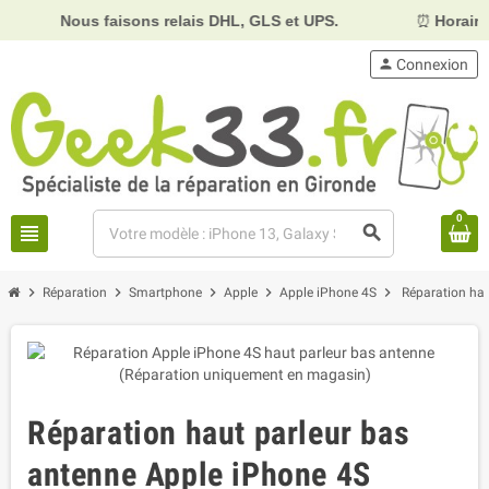
Nous faisons relais DHL, GLS et UPS.
⏰
Horaires :
Mardi,
person
Connexion
0
view_headline
search
chevron_right
chevron_right
chevron_right
chevron_right
chevron_right
Réparation
Smartphone
Apple
Apple iPhone 4S
Réparation hau
Réparation haut parleur bas
antenne Apple iPhone 4S