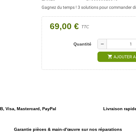
Gagnez du temps ! 3 solutions pour commander dir
69,00 €
TTC
remove
Quantité
shopping_cart
AJOUTER A
, Visa, Mastercard, PayPal
Livraison rapide
Garantie pièces & main-d'œuvre sur nos réparations