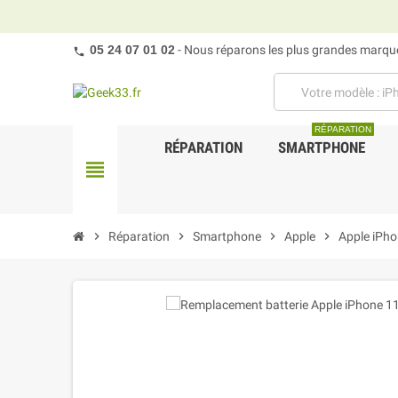
05 24 07 01 02
- Nous réparons les plus grandes marques
RÉPARATION
RÉPARATION
SMARTPHONE
view_headline
chevron_right
Réparation
chevron_right
Smartphone
chevron_right
Apple
chevron_right
Apple iPho