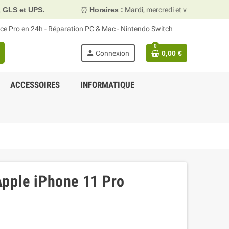
⏰
Horaires :
Mardi, mercredi et vendredi 10h00–13h30 & 15h
face Pro en 24h - Réparation PC & Mac - Nintendo Switch
0
person
Connexion
0,00 €
ACCESSOIRES
INFORMATIQUE
pple iPhone 11 Pro