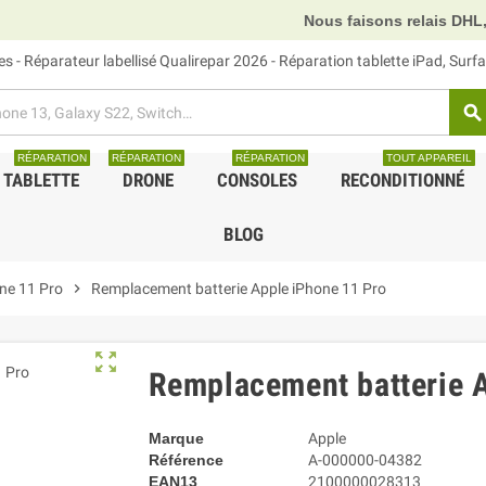
Nous faisons relais DHL, GLS et UPS.
 - Réparateur labellisé Qualirepar 2026 - Réparation tablette iPad, Sur
search
RÉPARATION
RÉPARATION
RÉPARATION
TOUT APPAREIL
TABLETTE
DRONE
CONSOLES
RECONDITIONNÉ
BLOG
ne 11 Pro
chevron_right
Remplacement batterie Apple iPhone 11 Pro
zoom_out_map
Remplacement batterie A
Marque
Apple
Référence
A-000000-04382
EAN13
2100000028313