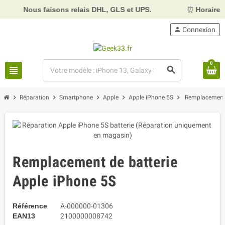
ous faisons relais DHL, GLS et UPS.
⏰
Horaires :
Mardi, 
person
Connexion
0
view_headline
search
chevron_right
chevron_right
chevron_right
chevron_right
chevron_right
Réparation
Smartphone
Apple
Apple iPhone 5S
Remplacement 
Remplacement de batterie
Apple iPhone 5S
Référence
A-000000-01306
EAN13
2100000008742