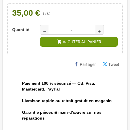
35,00 €
TTC
Quantité
remove
add
shopping_cart
AJOUTER AU PANIER
Partager
Tweet
Paiement 100 % sécurisé — CB, Visa,
Mastercard, PayPal
Livraison rapide ou retrait gratuit en magasin
Garantie pièces & main-d'œuvre sur nos
réparations