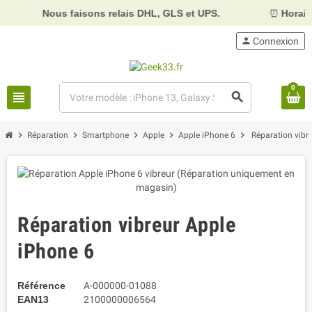
Nous faisons relais DHL, GLS et UPS.
⏰
Horaires :
Mardi
person
Connexion
0
view_headline
search
chevron_right
chevron_right
chevron_right
chevron_right
chevron_right
Réparation
Smartphone
Apple
Apple iPhone 6
Réparation vibr
Réparation vibreur Apple
iPhone 6
Référence
A-000000-01088
EAN13
2100000006564