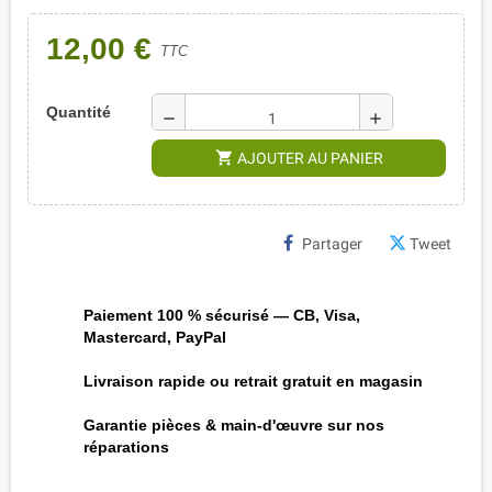
12,00 €
TTC
Quantité
remove
add
shopping_cart
AJOUTER AU PANIER
Partager
Tweet
Paiement 100 % sécurisé — CB, Visa,
Mastercard, PayPal
Livraison rapide ou retrait gratuit en magasin
Garantie pièces & main-d'œuvre sur nos
réparations