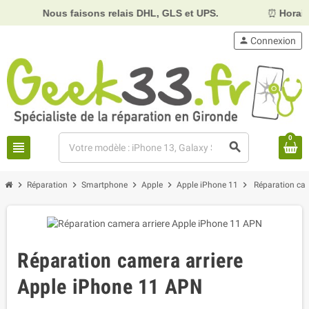
Nous faisons relais DHL, GLS et UPS.
⏰
Horaires :
Mard
person
Connexion
0
view_headline
search
chevron_right
chevron_right
chevron_right
chevron_right
chevron_right
Réparation
Smartphone
Apple
Apple iPhone 11
Réparation ca
Réparation camera arriere
Apple iPhone 11 APN