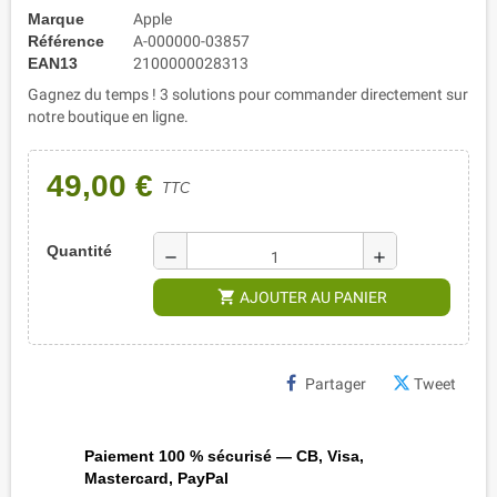
Marque
Apple
Référence
A-000000-03857
EAN13
2100000028313
Gagnez du temps ! 3 solutions pour commander directement sur
notre boutique en ligne.
49,00 €
TTC
Quantité
remove
add
shopping_cart
AJOUTER AU PANIER
Partager
Tweet
Paiement 100 % sécurisé — CB, Visa,
Mastercard, PayPal