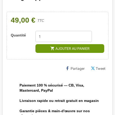
49,00 €
TTC
Quantité
shopping_cart
AJOUTER AU PANIER
Partager
Tweet
Paiement 100 % sécurisé — CB, Visa,
Mastercard, PayPal
Livraison rapide ou retrait gratuit en magasin
Garantie pièces & main-d'œuvre sur nos