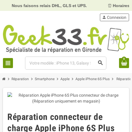
ous faisons relais DHL, GLS et UPS.
⏰
Horaires :
Mardi, 
person
Connexion
0
view_headline
search
chevron_right
chevron_right
chevron_right
chevron_right
chevron_right
Réparation
Smartphone
Apple
Apple iPhone 6S Plus
Réparatio
Réparation connecteur de
charge Apple iPhone 6S Plus