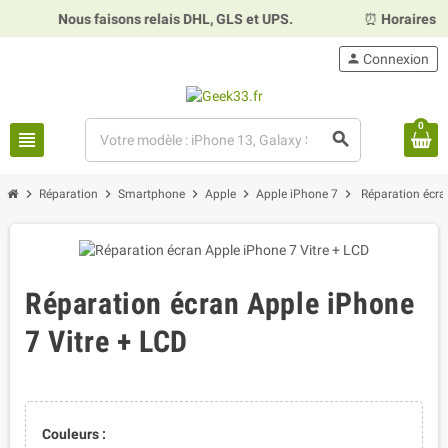
Nous faisons relais DHL, GLS et UPS.
⏰
Horaires :
Mardi, me
person
Connexion
0
view_headline
search
chevron_right
chevron_right
chevron_right
chevron_right
chevron_right
Réparation
Smartphone
Apple
Apple iPhone 7
Réparation écra
Réparation écran Apple iPhone
7 Vitre + LCD
Couleurs :