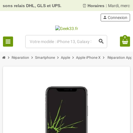
ns relais DHL, GLS et UPS.
⏰
Horaires :
Mardi, mercredi 
person
Connexion
0
view_headline
search
chevron_right
chevron_right
chevron_right
chevron_right
chevron_right
Réparation
Smartphone
Apple
Apple iPhone X
Réparation Apple