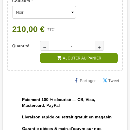
Couleurs :
210,00 €
TTC
Quantité
remove
add
shopping_cart
AJOUTER AU PANIER
Partager
Tweet
Paiement 100 % sécurisé — CB, Visa,
Mastercard, PayPal
Livraison rapide ou retrait gratuit en magasin
Garantie pièces & main-d'œuvre sur nos