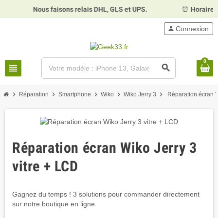
Nous faisons relais DHL, GLS et UPS.
⏰
Horaires :
Mardi, 
person
Connexion
0
view_headline
search
chevron_right
chevron_right
chevron_right
chevron_right
chevron_right
Réparation
Smartphone
Wiko
Wiko Jerry 3
Réparation écran W
Réparation écran Wiko Jerry 3
vitre + LCD
Gagnez du temps ! 3 solutions pour commander directement
sur notre boutique en ligne.