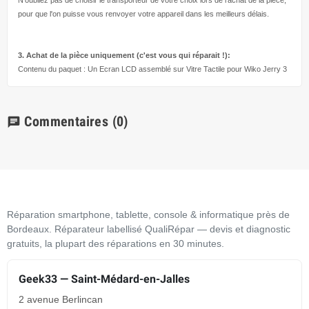
pour que l'on puisse vous renvoyer votre appareil dans les meilleurs délais.
3. Achat de la pièce uniquement (c'est vous qui réparait !
):
Contenu du paquet : Un Ecran LCD assemblé sur Vitre Tactile pour Wiko Jerry 3
Commentaires
(0)
chat
Réparation smartphone, tablette, console & informatique près de
Bordeaux. Réparateur labellisé QualiRépar — devis et diagnostic
gratuits, la plupart des réparations en 30 minutes.
Geek33 — Saint-Médard-en-Jalles
2 avenue Berlincan