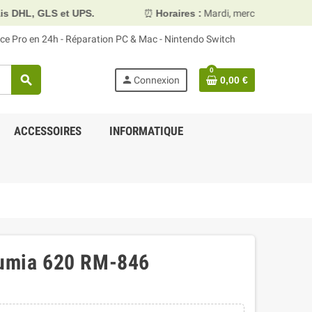
L, GLS et UPS.
⏰
Horaires :
Mardi, mercredi et vendredi 
face Pro en 24h - Réparation PC & Mac - Nintendo Switch
0
search
person
Connexion
0,00 €
ACCESSOIRES
INFORMATIQUE
Lumia 620 RM-846