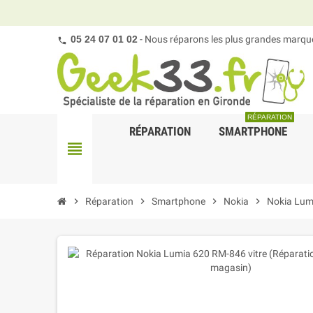
05 24 07 01 02
- Nous réparons les plus grandes marques
RÉPARATION
RÉPARATION
SMARTPHONE
view_headline
chevron_right
Réparation
chevron_right
Smartphone
chevron_right
Nokia
chevron_right
Nokia Lum