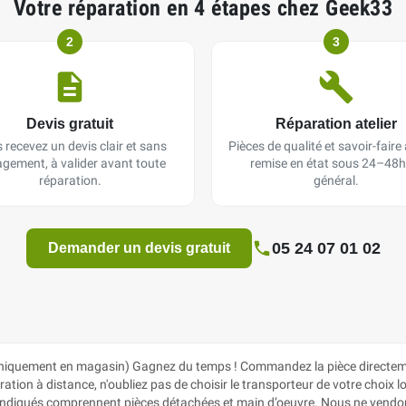
Votre réparation en 4 étapes chez Geek33
2
3
Devis gratuit
Réparation atelier
 recevez un devis clair et sans
Pièces de qualité et savoir-faire a
gement, à valider avant toute
remise en état sous 24–48h
réparation.
général.
05 24 07 01 02
Demander un devis gratuit
iquement en magasin) Gagnez du temps ! Commandez la pièce directement
ion à distance, n'oubliez pas de choisir le transporteur de votre choix lor
ix indiqués comprennent pièces détachées et main d’oeuvre. Nous ne vendon