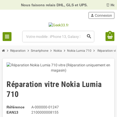
Nous faisons relais DHL, GLS et UPS.
⏰
Horair
person
Connexion
0
view_headline
search
chevron_right
chevron_right
chevron_right
chevron_right
chevron_right
Réparation
Smartphone
Nokia
Nokia Lumia 710
Réparation vi
Réparation vitre Nokia Lumia
710
Référence
A-000000-01247
EAN13
2100000008155