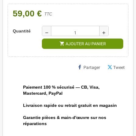
59,00 €
TTC
Quantité
remove
add
shopping_cart
AJOUTER AU PANIER
Partager
Tweet
Paiement 100 % sécurisé — CB, Visa,
Mastercard, PayPal
Livraison rapide ou retrait gratuit en magasin
Garantie pièces & main-d'œuvre sur nos
réparations