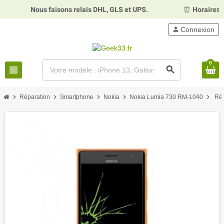
Nous faisons relais DHL, GLS et UPS.
⏰
Horaires :
Mardi, 
person
Connexion
0
view_headline
search
chevron_right
chevron_right
chevron_right
chevron_right
chevron_right
Réparation
Smartphone
Nokia
Nokia Lumia 730 RM-1040
Rép