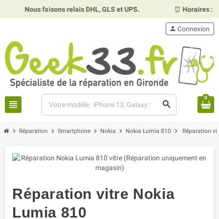
Nous faisons relais DHL, GLS et UPS.
⏰
Horaires :
Mar
person
Connexion
0
view_headline
search
chevron_right
chevron_right
chevron_right
chevron_right
chevron_right
Réparation
Smartphone
Nokia
Nokia Lumia 810
Réparation vi
Réparation vitre Nokia
Lumia 810