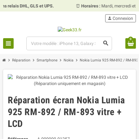
 relais DHL, GLS et UPS.
⏰
Horaires :
Mardi, mercredi et v
person
Connexion
0
view_headline
search
chevron_right
chevron_right
chevron_right
chevron_right
Réparation
Smartphone
Nokia
Nokia Lumia 925 RM-892 / RM-893
Réparation écran Nokia Lumia
925 RM-892 / RM-893 vitre +
LCD
Référence
A-000000-01257