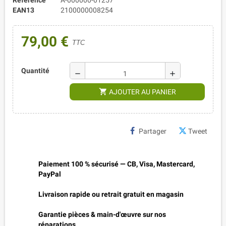
EAN13
2100000008254
79,00 €
TTC
Quantité
remove
add
shopping_cart
AJOUTER AU PANIER
Partager
Tweet
Paiement 100 % sécurisé — CB, Visa, Mastercard,
PayPal
Livraison rapide ou retrait gratuit en magasin
Garantie pièces & main-d'œuvre sur nos
réparations