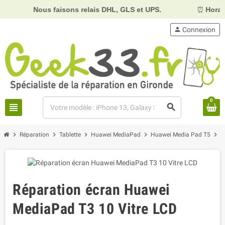
Nous faisons relais DHL, GLS et UPS.
⏰
Horaires :
Mard
person
Connexion
0
view_headline
search
chevron_right
chevron_right
chevron_right
chevron_right
chevron_right
Réparation
Tablette
Huawei MediaPad
Huawei Media Pad T5
R
Réparation écran Huawei
MediaPad T3 10 Vitre LCD