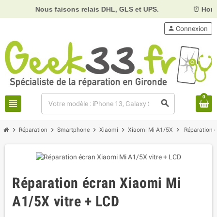
Nous faisons relais DHL, GLS et UPS.
⏰
Horaires :
Mar
person
Connexion
0
view_headline
search
chevron_right
chevron_right
chevron_right
chevron_right
chevron_right
Réparation
Smartphone
Xiaomi
Xiaomi Mi A1/5X
Réparation é
Réparation écran Xiaomi Mi
A1/5X vitre + LCD