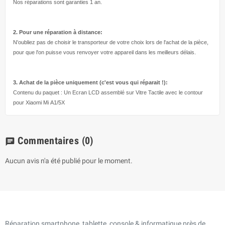
Nos réparations sont garanties 1 an.
2. Pour une réparation à
distance:
N'oubliez pas de choisir le transporteur de votre choix lors de l'achat de la pièce,
pour que l'on puisse vous renvoyer votre appareil dans les meilleurs délais.
3. Achat de la pièce uniquement (c'est vous qui réparait !
):
Contenu du paquet : Un Ecran LCD assemblé sur Vitre Tactile avec le contour
pour Xiaomi Mi A1/5X
Commentaires
(0)
chat
Aucun avis n'a été publié pour le moment.
Réparation smartphone, tablette, console & informatique près de