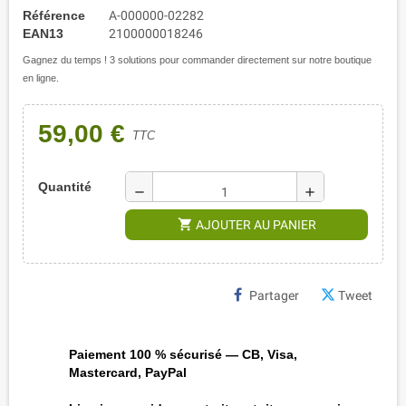
Référence
A-000000-02282
EAN13
2100000018246
Gagnez du temps ! 3 solutions pour commander directement sur notre boutique
en ligne.
59,00 €
TTC
Quantité
remove
add
shopping_cart
AJOUTER AU PANIER
Partager
Tweet
Paiement 100 % sécurisé — CB, Visa,
Mastercard, PayPal