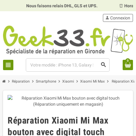
Nous faisons relais DHL, GLS et UPS.
⏰
Horaires :
Mardi
person
Connexion
0
view_headline
search
chevron_right
chevron_right
chevron_right
chevron_right
chevron_right
Réparation
Smartphone
Xiaomi
Xiaomi Mi Max
Réparation Xia
Réparation Xiaomi Mi Max
bouton avec digital touch