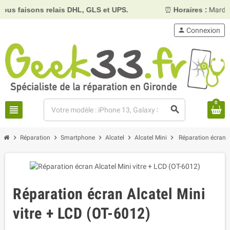
ons relais DHL, GLS et UPS.
⏰
Horaires :
Mardi, mercredi
person
Connexion
0
view_headline
search
chevron_right
chevron_right
chevron_right
chevron_right
chevron_right
Réparation
Smartphone
Alcatel
Alcatel Mini
Réparation écran A
Réparation écran Alcatel Mini
vitre + LCD (OT-6012)