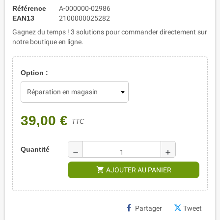
Référence
A-000000-02986
EAN13
2100000025282
Gagnez du temps ! 3 solutions pour commander directement sur
notre boutique en ligne.
Option :
39,00 €
TTC
Quantité
remove
add
shopping_cart
AJOUTER AU PANIER
Partager
Tweet