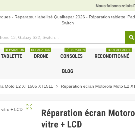
Nous faisons relais DHL, GLS et U
ques - Réparateur labellisé Qualirepar 2026 - Réparation tablette iPa
Switch
search
RÉPARATION
RÉPARATION
RÉPARATION
TOUT APPAREIL
TABLETTE
DRONE
CONSOLES
RECONDITIONNÉ
BLOG
la Moto E2 XT1505 XT1511
chevron_right
Réparation écran Motorola Moto E2 X
zoom_out_map
Réparation écran Motor
vitre + LCD