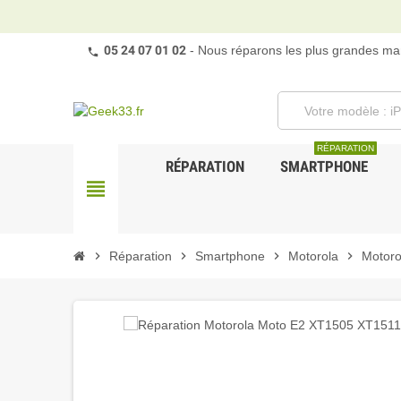
05 24 07 01 02
- Nous réparons les plus grandes mar
RÉPARATION
RÉPARATION
SMARTPHONE
view_headline
chevron_right
Réparation
chevron_right
Smartphone
chevron_right
Motorola
chevron_right
Motoro