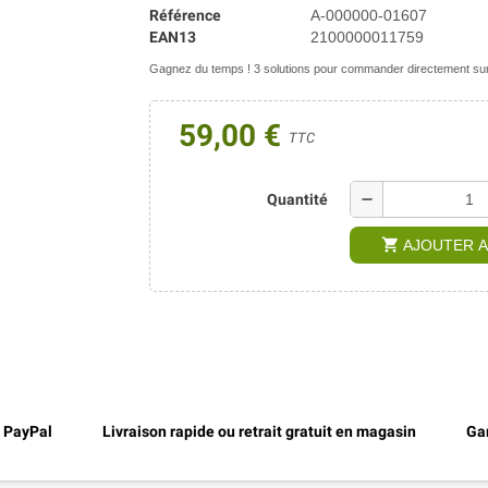
Référence
A-000000-01607
EAN13
2100000011759
Gagnez du temps ! 3 solutions pour commander directement sur 
59,00 €
TTC
remove
Quantité
shopping_cart
AJOUTER A
, PayPal
Livraison rapide ou retrait gratuit en magasin
Gar