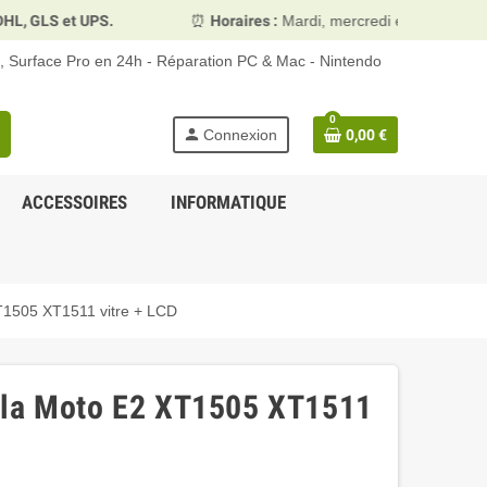
PS.
⏰
Horaires :
Mardi, mercredi et vendredi 10h00–13h30
d, Surface Pro en 24h - Réparation PC & Mac - Nintendo
0
person
Connexion
0,00 €
ACCESSOIRES
INFORMATIQUE
T1505 XT1511 vitre + LCD
ola Moto E2 XT1505 XT1511