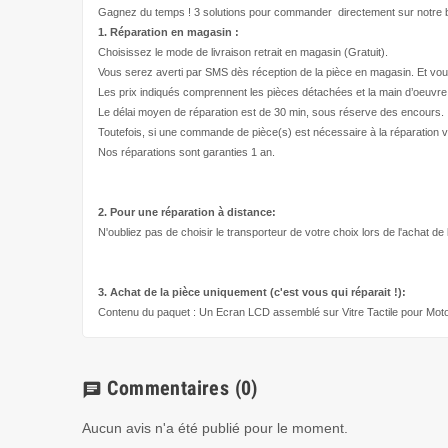
Gagnez du temps ! 3 solutions pour
commander directement
sur notre b
1. Réparation en magasin :
Choisissez le mode de livraison retrait en magasin (Gratuit).
Vous serez averti par SMS dès réception de la pièce en magasin. Et vou
Les prix indiqués comprennent les pièces détachées et la main d’
oeuvre
Le délai moyen de réparation est de 30 min, sous réserve des encours.
Toutefois, si une commande de pièce(s) est nécessaire à la réparation v
Nos réparations sont garanties 1 an.
2. Pour une réparation à
distance:
N'oubliez pas de choisir le transporteur de votre choix lors de l'achat de
3. Achat de la pièce uniquement (c'est vous qui réparait !
):
Contenu du paquet : Un Ecran LCD assemblé sur Vitre Tactile pour Mo
Commentaires
(0)
chat
Aucun avis n'a été publié pour le moment.