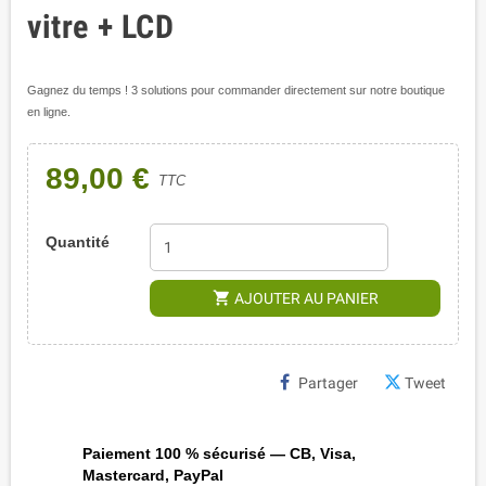
vitre + LCD
Gagnez du temps ! 3 solutions pour commander directement sur notre boutique
en ligne.
89,00 €
TTC
Quantité
shopping_cart
AJOUTER AU PANIER
Partager
Tweet
Paiement 100 % sécurisé — CB, Visa,
Mastercard, PayPal