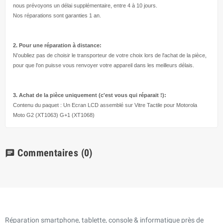
nous prévoyons un délai supplémentaire, entre 4 à 10 jours.
Nos réparations sont garanties 1 an.
2. Pour une réparation à
distance:
N'oubliez pas de choisir le transporteur de votre choix lors de l'achat de la pièce,
pour que l'on puisse vous renvoyer votre appareil dans les meilleurs délais.
3. Achat de la pièce uniquement (c'est vous qui réparait !
):
Contenu du paquet : Un Ecran LCD assemblé sur Vitre Tactile pour
Motorola
Moto G2 (XT1063) G+1 (XT1068)
Commentaires
(0)
chat
Réparation smartphone, tablette, console & informatique près de