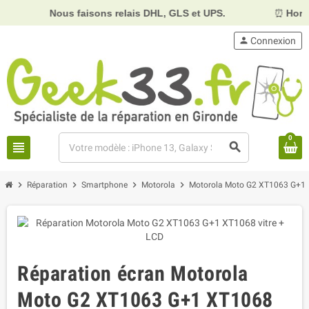
Nous faisons relais DHL, GLS et UPS.
⏰
Horaires :
Mard
person
Connexion
0
view_headline
search
chevron_right
chevron_right
chevron_right
chevron_right
Réparation
Smartphone
Motorola
Motorola Moto G2 XT1063 G+1
Réparation écran Motorola
Moto G2 XT1063 G+1 XT1068