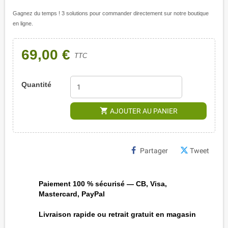
Gagnez du temps ! 3 solutions pour commander directement sur notre boutique
en ligne.
69,00 €
TTC
Quantité
shopping_cart
AJOUTER AU PANIER
Partager
Tweet
Paiement 100 % sécurisé — CB, Visa,
Mastercard, PayPal
Livraison rapide ou retrait gratuit en magasin