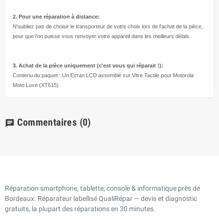
2. Pour une réparation à
distance:
N'oubliez pas de choisir le transporteur de votre choix lors de l'achat de la pièce,
pour que l'on puisse vous renvoyer votre appareil dans les meilleurs délais.
3. Achat de la pièce uniquement (c'est vous qui réparait !
):
Contenu du paquet : Un Ecran LCD assemblé sur Vitre Tactile pour Motorola
Moto Luxe (XT615)
Commentaires
(0)
chat
Réparation smartphone, tablette, console & informatique près de
Bordeaux. Réparateur labellisé QualiRépar — devis et diagnostic
gratuits, la plupart des réparations en 30 minutes.