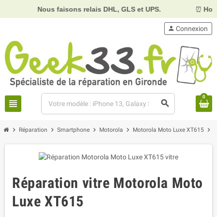
Nous faisons relais DHL, GLS et UPS.
⏰
Horaires :
Ma
person
Connexion
0
view_headline
search
chevron_right
chevron_right
chevron_right
chevron_right
chevron_right
Réparation
Smartphone
Motorola
Motorola Moto Luxe XT615
Réparation vitre Motorola Moto
Luxe XT615