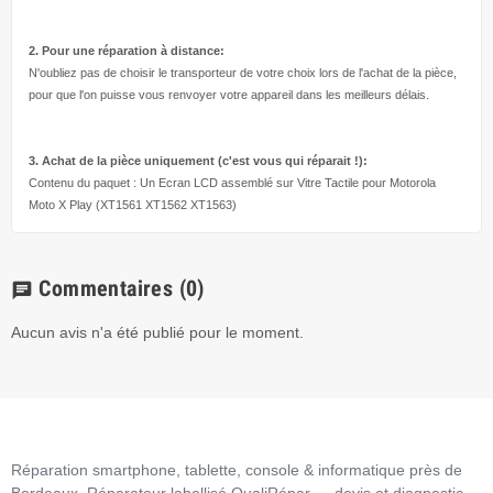
2. Pour une réparation à
distance:
N'oubliez pas de choisir le transporteur de votre choix lors de l'achat de la pièce,
pour que l'on puisse vous renvoyer votre appareil dans les meilleurs délais.
3. Achat de la pièce uniquement (c'est vous qui réparait !
):
Contenu du paquet : Un Ecran LCD assemblé sur Vitre Tactile pour Motorola
Moto X Play (XT1561 XT1562 XT1563)
Commentaires
(0)
chat
Aucun avis n'a été publié pour le moment.
Réparation smartphone, tablette, console & informatique près de