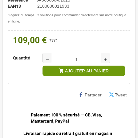
EAN13
2100000011933
Gagnez du temps ! 3 solutions pour commander directement sur notre boutique
en ligne.
109,00 €
TTC
Quantité
remove
add
shopping_cart
AJOUTER AU PANIER
Partager
Tweet
Paiement 100 % sécurisé — CB, Visa,
Mastercard, PayPal
Livraison rapide ou retrait gratuit en magasin