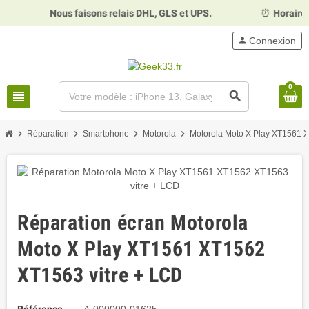
Nous faisons relais DHL, GLS et UPS.
⏰
Horaires :
person
Connexion
0
view_headline
search
chevron_right
chevron_right
chevron_right
chevron_right
Réparation
Smartphone
Motorola
Motorola Moto X Play XT1561
Réparation écran Motorola
Moto X Play XT1561 XT1562
XT1563 vitre + LCD
Référence
A-000000-01625