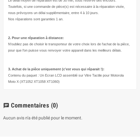
Le délai moyen de réparation est de 30 min, sous réserve des encours.
Toutefois, si une commande de pièce(s) est nécessaire à la réparation visée,
nous prévoyons un délai supplémentaire, entre 4 à 10 jours.
Nos réparations sont garanties 1 an.
2. Pour une réparation à
distance:
N'oubliez pas de choisir le transporteur de votre choix lors de l'achat de la pièce,
pour que l'on puisse vous renvoyer votre appareil dans les meilleurs délais.
3. Achat de la pièce uniquement (c'est vous qui réparait !
):
Contenu du paquet : Un Ecran LCD assemblé sur Vitre Tactile pour Motorola
Moto X (XT1052 XT1058 XT1060)
Commentaires
(0)
chat
Aucun avis n'a été publié pour le moment.