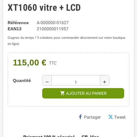
XT1060 vitre + LCD
Référence
A-000000-01627
EAN13
2100000011957
Gagnez du temps ! 3 solutions pour commander directement sur notre boutique
en ligne.
115,00 €
TTC
Quantité
remove
add
shopping_cart
AJOUTER AU PANIER
Partager
Tweet
Paiement 100 % sécurisé — CB, Visa,