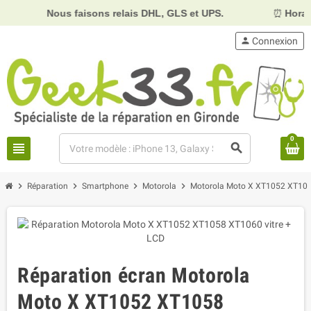
Nous faisons relais DHL, GLS et UPS.
⏰
Horaires :
Mard
person
Connexion
0
view_headline
search
chevron_right
chevron_right
chevron_right
chevron_right
Réparation
Smartphone
Motorola
Motorola Moto X XT1052 XT10
Réparation écran Motorola
Moto X XT1052 XT1058