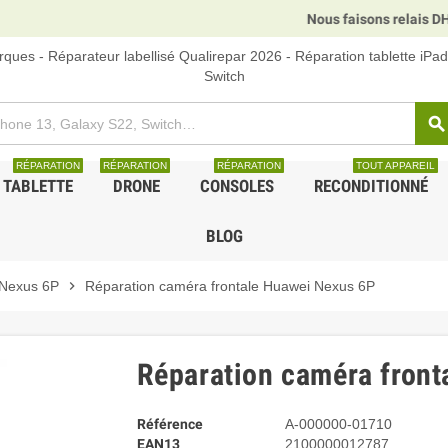
Nous faisons relais DHL, GL
ques - Réparateur labellisé Qualirepar 2026 - Réparation tablette iPa
Switch
search
RÉPARATION
RÉPARATION
RÉPARATION
TOUT APPAREIL
TABLETTE
DRONE
CONSOLES
RECONDITIONNÉ
BLOG
Nexus 6P
chevron_right
Réparation caméra frontale Huawei Nexus 6P
Réparation caméra front
Référence
A-000000-01710
EAN13
2100000012787