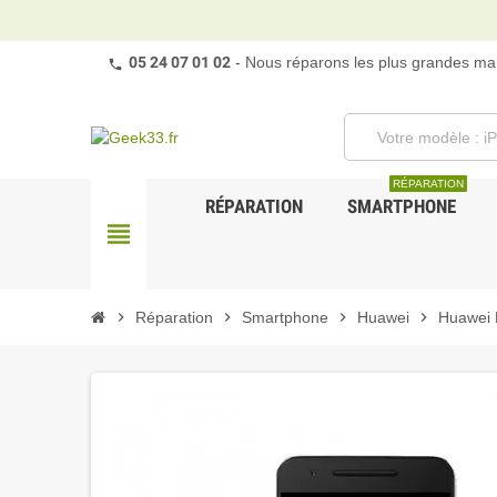
05 24 07 01 02
- Nous réparons les plus grandes mar
RÉPARATION
RÉPARATION
SMARTPHONE
view_headline
chevron_right
Réparation
chevron_right
Smartphone
chevron_right
Huawei
chevron_right
Huawei 