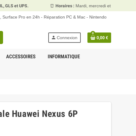
S et UPS.
⏰
Horaires :
Mardi, mercredi et vendredi 10h00–
d, Surface Pro en 24h - Réparation PC & Mac - Nintendo
0
person
Connexion
0,00 €
ACCESSOIRES
INFORMATIQUE
ale Huawei Nexus 6P