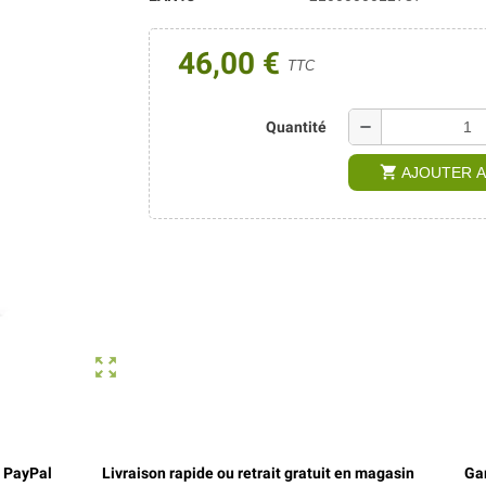
46,00 €
TTC
remove
Quantité
shopping_cart
AJOUTER A
zoom_out_map
, PayPal
Livraison rapide ou retrait gratuit en magasin
Gar